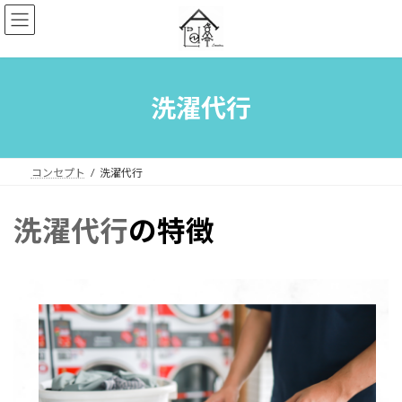
コ
ナ
ン
ビ
テ
ゲ
ン
ー
ツ
シ
へ
ョ
洗濯代行
ス
ン
キ
に
ッ
移
プ
動
コンセプト
洗濯代行
洗濯代行
の特徴