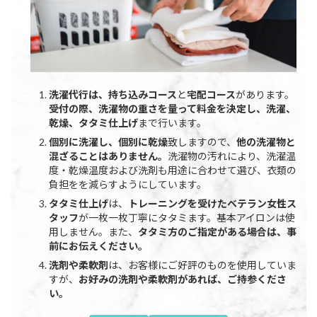
洗濯代行は、持ち込みコース
と
宅配コース
があります。
受付の際、洗濯物の重さを量って料金を決定し、洗濯、
乾燥、タタミ仕上げ
まで行います。
個別に洗濯し、個別に乾燥
致しますので、
他の洗濯物と
混ざることはありません。
洗濯物の汚れにより、洗濯温
度・乾燥温度および洗剤も用途に合わせて選び、衣類の
負担をを減らすようにしています。
タタミ仕上げ
は、
トレーニングを受けたベテラン女性ス
タッフ
が一枚一枚丁寧にタタミます。基本アイロンは使
用しません。また、
タタミ方のご指定がある場合は、事
前にお伝えください。
洗剤や柔軟剤
は、お客様にご好評のものを使用していま
すが、
お好みの洗剤や柔軟剤があれば、ご持参くださ
い。